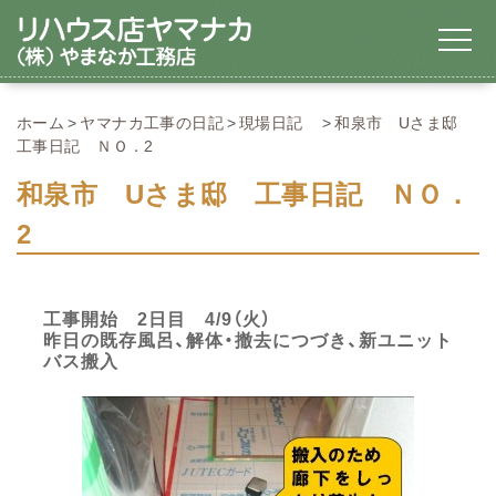
ホーム
ヤマナカ工事の日記
現場日記
和泉市 Uさま邸
工事日記 ＮＯ．2
和泉市 Uさま邸 工事日記 ＮＯ．
2
工事開始 2日目 4/9（火）
昨日の既存風呂、解体・撤去につづき、新ユニット
バス搬入