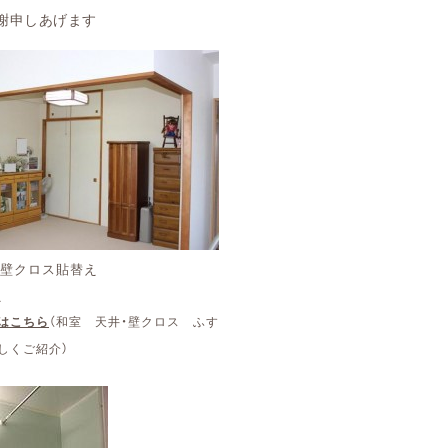
謝申しあげます
・壁クロス貼替え
え
はこちら
（和室 天井・壁クロス ふす
しくご紹介）