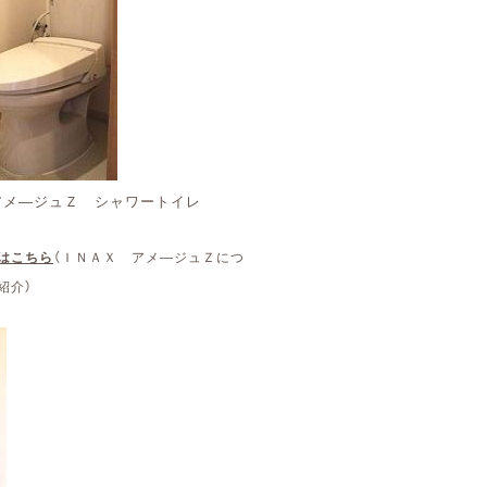
アメ―ジュＺ シャワートイレ
はこちら
（ＩＮＡＸ アメ―ジュＺにつ
紹介）