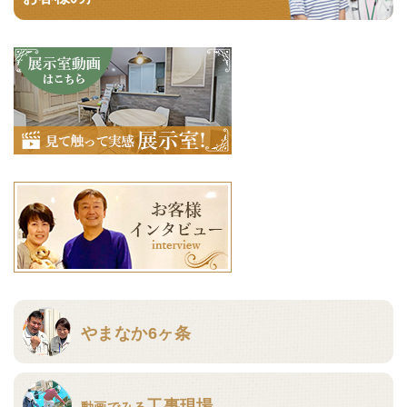
やまなか6ヶ条
工事現場
動画でみる