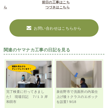
前日の工事はこち
ら
つづきはこちら
お問い合わせはこちらから
関連のヤマナカ工事の日記を見る
完了検査に行ってきまし
泉佐野市で洗面所の内装仕
た！ 現場日記 ７/１３ 岸
上げ後トクラスのエポック
和田市
を設置！ 9/18