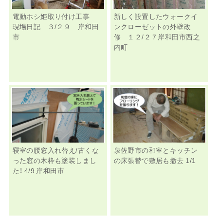
電動ホシ姫取り付け工事
新しく設置したウォークイ
現場日記 ３/２９ 岸和田
ンクローゼットの外壁改
市
修 １２/２７岸和田市西之
内町
寝室の腰窓入れ替え/古くな
泉佐野市の和室とキッチン
った窓の木枠も塗装しまし
の床張替で敷居も撤去 1/1
た！ 4/9 岸和田市