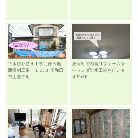
下水切り替え工事に伴う地
忠岡町で内装リフォームや
面掘削工事 １０/３ 岸和田
ベランダ防水工事を行いま
市山直中町
す！9/30