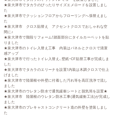
★
泉大津市でタカラのぴったりサイズエメロードを設置しまし
た
★
泉大津市でクッションフロアからフローリングへ張替えまし
た
★
泉大津市 クロス貼替え アクセントクロスでおしゃれな空
間に♪
★
泉大津市で階段リフォーム！踏面部分にタイルカーペットを貼
りました
★
泉大津市のトイレ入替え工事 内装はパネルとクロスで清潔
感アップ
★
泉大津市で行ったトイレ入替え、壁紙・CF貼替工事が完成しま
した
★
泉大津市でタカラのエリーナを設置！内装は木調クロスで仕上
げました
★
泉大津市で陸屋根や外壁に付着した汚れ等を高圧洗浄で流し
ました
★
泉大津市のウレタン防水で通気緩衝シートと脱気筒を設置★
★
泉大津市 陸屋根のウレタン防水工事(通気緩衝工法)が完成し
ました
★
泉大津市のプレキャストコンクリート造の外壁を塗装しまし
た