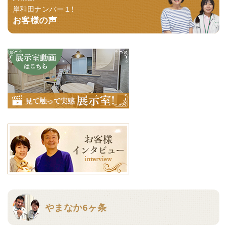
岸和田ナンバー１！
お客様の声
やまなか6ヶ条