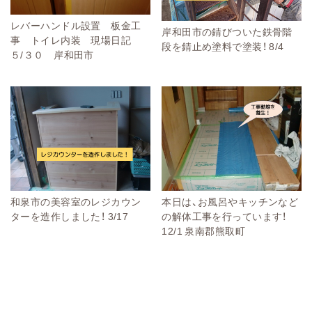
レバーハンドル設置 板金工
岸和田市の錆びついた鉄骨階
事 トイレ内装 現場日記
段を錆止め塗料で塗装！ 8/4
５/３０ 岸和田市
和泉市の美容室のレジカウン
本日は、お風呂やキッチンなど
ターを造作しました！ 3/17
の解体工事を行っています！
12/1 泉南郡熊取町