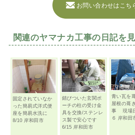
お問い合わせはこち
関連のヤマナカ工事の日記を
青い瓦を葺
錆びついた玄関ポ
固定されていなか
屋根の葺
ーチの柱の受け金
った簡易式洋式便
事 現場
具を交換/ステンレ
座を簡易水洗に
６ 岸和田
ス製で安心です
8/10 岸和田市
6/15 岸和田市