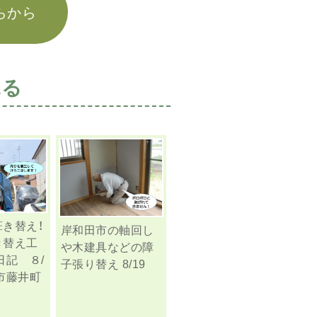
らから
見る
き替え！
岸和田市の軸回し
き替え工
や木建具などの障
日記 ８/
子張り替え 8/19
市藤井町