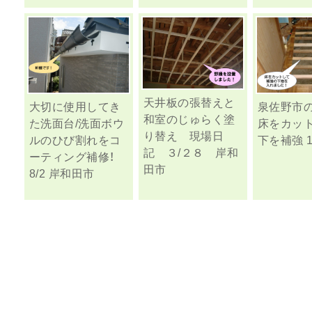
天井板の張替えと
大切に使用してき
泉佐野市
和室のじゅらく塗
た洗面台/洗面ボウ
床をカッ
り替え 現場日
ルのひび割れをコ
下を補強 1
記 ３/２８ 岸和
ーティング補修！
田市
8/2 岸和田市