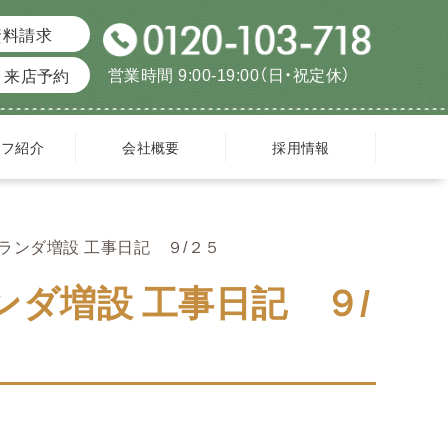
資料請求
営業時間 9:00-19:00（日・祝定休）
来店予約
ッフ紹介
会社概要
採用情報
ランダ増設 工事日記 ９/２５
ダ増設 工事日記 ９/