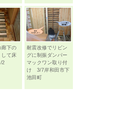
の廊下の
耐震改修でリビン
トして床
グに制振ダンパー
/2
マックワン取り付
け 3/7岸和田市下
池田町