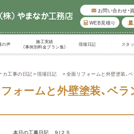
お問い合わせ・
WEB見積り
施工実績
様の声
現場日記
スタ
（事例別料金プラン集）
ナカ工事の日記
現場日記
全面リフォームと外壁塗装、ベ
フォームと外壁塗装、ベラン
本日の工事日記 ９/２５