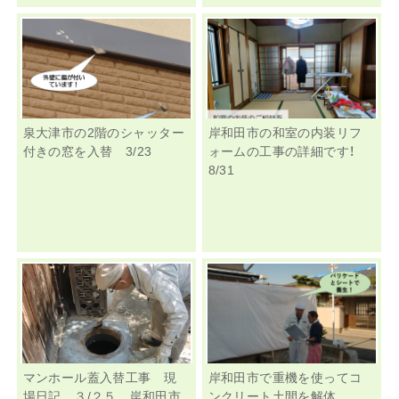
泉大津市の2階のシャッター
岸和田市の和室の内装リフ
付きの窓を入替 3/23
ォームの工事の詳細です！
8/31
マンホール蓋入替工事 現
岸和田市で重機を使ってコ
場日記 ３/２５ 岸和田市
ンクリート土間を解体