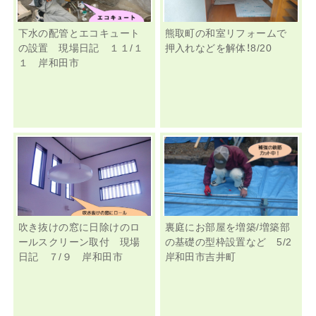
下水の配管とエコキュート
熊取町の和室リフォームで
の設置 現場日記 １１/１
押入れなどを解体！8/20
１ 岸和田市
吹き抜けの窓に日除けのロ
裏庭にお部屋を増築/増築部
ールスクリーン取付 現場
の基礎の型枠設置など 5/2
日記 ７/９ 岸和田市
岸和田市吉井町