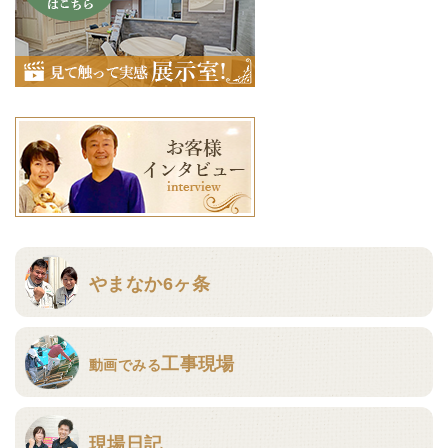
やまなか6ヶ条
工事現場
動画でみる
現場日記