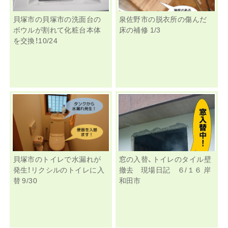
貝塚市の貝塚市の洗面台の
泉佐野市の脱衣所の傷んだ
ボウルが割れて化粧台本体
床の補修 1/3
を交換！10/24
貝塚市のトイレで水漏れが
窓の入替、トイレのタイル壁
発生！リクシルのトイレに入
撤去 現場日記 ６/１６ 岸
替 9/30
和田市