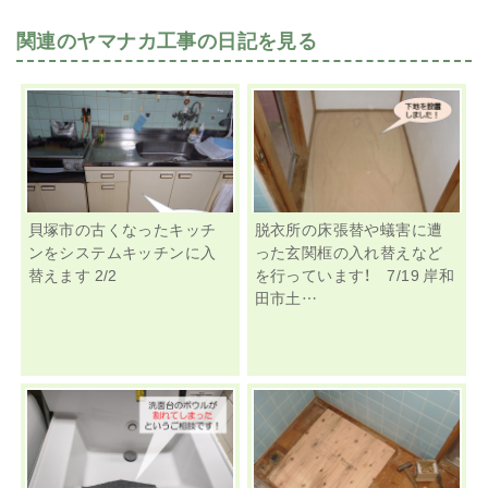
関連のヤマナカ工事の日記を見る
貝塚市の古くなったキッチ
脱衣所の床張替や蟻害に遭
ンをシステムキッチンに入
った玄関框の入れ替えなど
替えます 2/2
を行っています！ 7/19 岸和
田市土…