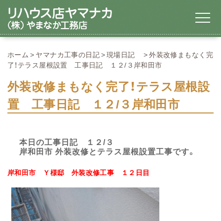
ホーム
ヤマナカ工事の日記
現場日記
外装改修まもなく完
了！テラス屋根設置 工事日記 １２/３岸和田市
外装改修まもなく完了！テラス屋根設
置 工事日記 １２/３岸和田市
本日の工事日記 １２/３
岸和田市 外装改修とテラス屋根設置工事です。
岸和田市
Ｙ様邸
外装改修工事
１２
日目