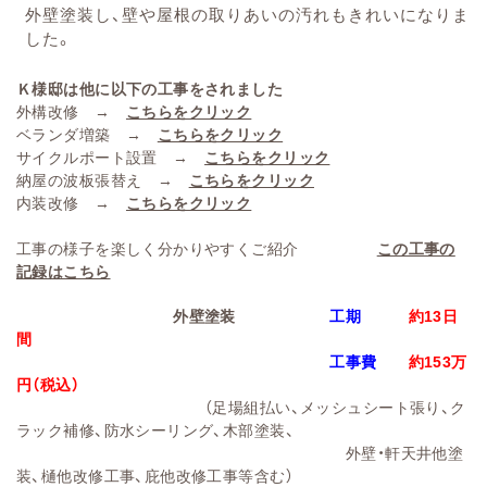
外壁塗装し、壁や屋根の取りあいの汚れもきれいになりま
した。
Ｋ様邸は他に以下の工事をされました
外構改修 →
こちらをクリック
ベランダ増築 →
こちらをクリック
サイクルポート設置 →
こちらをクリック
納屋の波板張替え →
こちらをクリック
内装改修 →
こちらをクリック
工事の様子を楽しく分かりやすくご紹介
この工事の
記録はこちら
外壁塗装
工期
約13日
間
工事費
約153万
円
（税込）
（足場組払い、メッシュシート張り、ク
ラック補修、防水シーリング、木部塗装、
外壁・軒天井他塗
装、樋他改修工事、庇他改修工事等含む）