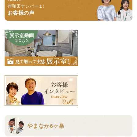
岸和田ナンバー１！
お客様の声
やまなか6ヶ条