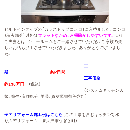
ビルトインタイプの「ガラストップコンロ」に入替ました。コンロ
（着火部分）以外は
フラットなため、お掃除がしやすいです。
Ｕ様
ご夫妻とは、ショールームもご一緒させていただき、
ご家族の楽
しいお話も沢山させていただきました。
ありがとうございまし
た。
工
期
約2日間
工事価格
約130万円
（税込）
（システムキッチン入
替、養生・産廃処分、美装、資材運搬費等含む）
全面リフォーム施工例はこちら
（この工事を含むキッチン等水回
り入替リフォーム 泉大津市なぎさ町）