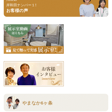
岸和田ナンバー１！
お客様の声
やまなか6ヶ条