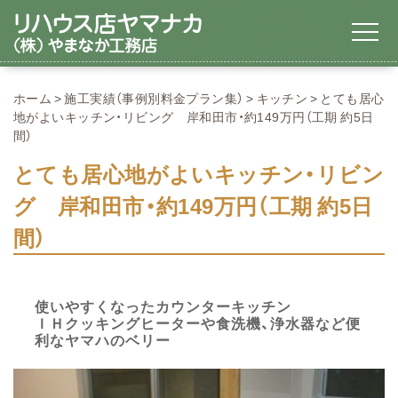
ホーム
施工実績（事例別料金プラン集）
キッチン
とても居心
地がよいキッチン・リビング 岸和田市・約149万円（工期 約5日
間）
とても居心地がよいキッチン・リビン
グ 岸和田市・約149万円（工期 約5日
間）
使いやすくなったカウンターキッチン
ＩＨクッキングヒーターや食洗機、浄水器など便
利なヤマハのベリー