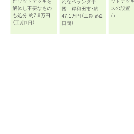
たウッドデッキを
ッドデッ
れなベランダ手
解体し不要なもの
スの設置
摺 岸和田市・約
も処分 約7.8万円
市
47.1万円（工期 約2
（工期1日）
日間）