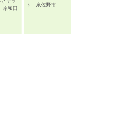
キとテラ
ト 泉佐野市
 岸和田