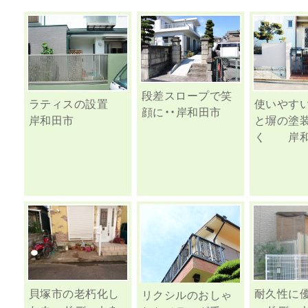
段差スロープで笑
ラティスの設置
使いやす
顔に・・岸和田市
岸和田市
と塀の塗
く 岸和
貝塚市の老朽化し
耐久性に
リクシルのおしゃ