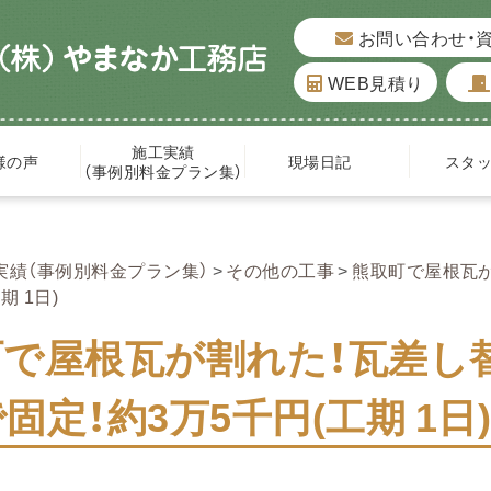
お問い合わせ・
WEB見積り
施工実績
様の声
現場日記
スタ
（事例別料金プラン集）
実績（事例別料金プラン集）
その他の工事
熊取町で屋根瓦
期 1日)
町で屋根瓦が割れた！瓦差し
固定！約3万5千円(工期 1日