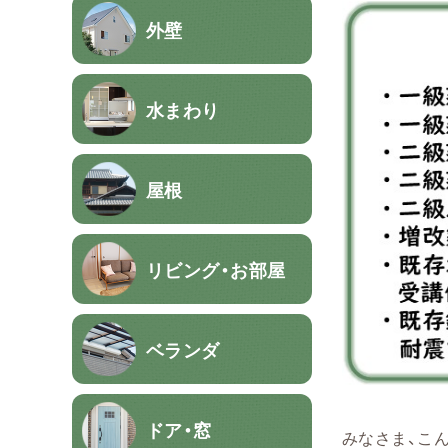
外壁
水まわり
屋根
リビング・お部屋
ベランダ
ドア・窓
みなさま、こ