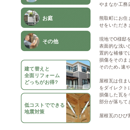
やまなか工務
お庭
熊取町にお住
せをいただき
現地でO様邸
その他
表面的な浅い
置的な補修で
損傷をそのま
そのため、速
建て替えと
全面リフォーム
屋根瓦は住ま
どっちがお得?
をダイレクト
損傷した瓦を
部分が落ちて
低コストでできる
地震対策
屋根瓦のひび