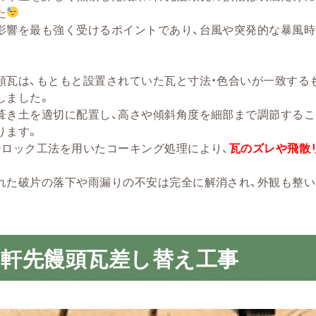
た
影響を最も強く受けるポイントであり、台風や突発的な暴風時
頭瓦は、もともと設置されていた瓦と寸法・色合いが一致する
しました。
葺き土を適切に配置し、高さや傾斜角度を細部まで調節するこ
ります。
ーロック工法を用いたコーキング処理により、
瓦のズレや飛散
れた破片の落下や雨漏りの不安は完全に解消され、外観も整い
の軒先饅頭瓦差し替え工事