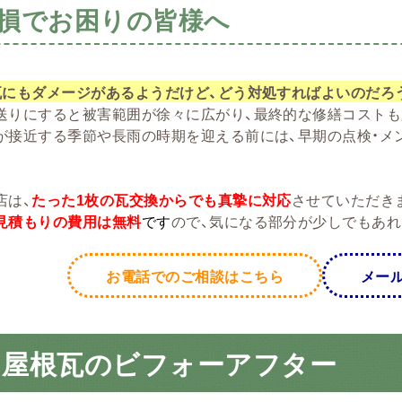
損でお困りの皆様へ
瓦にもダメージがあるようだけど、どう対処すればよいのだろう
送りにすると被害範囲が徐々に広がり、最終的な修繕コストも
が接近する季節や長雨の時期を迎える前には、早期の点検・メ
店は、
たった1枚の瓦交換からでも真摯に対応
させていただき
見積もりの費用は無料
です
ので、気になる部分が少しでもあ
お電話でのご相談はこちら
メー
た屋根瓦のビフォーアフター