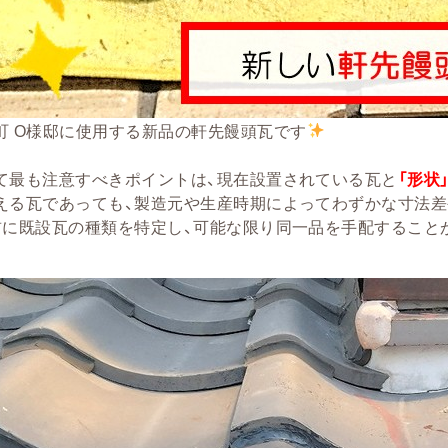
町 O様邸に使用する新品の軒先饅頭瓦です
て最も注意すべきポイントは、現在設置されている瓦と
「
形状
える瓦であっても、製造元や生産時期によってわずかな寸法差
前に既設瓦の種類を特定し、可能な限り同一品を手配すること