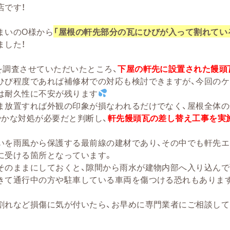
店です！
まいのO様から
「屋根の軒先部分の瓦にひびが入って割れてい
ました！
を調査させていただいたところ、
下屋の軒先に設置された饅頭
ひび程度であれば補修材での対応も検討できますが、今回のケ
は耐久性に不安が残ります
ま放置すれば外観の印象が損なわれるだけでなく、屋根全体の
やかな対処が必要だと判断し、
軒先饅頭
瓦の差し替え工事を実
いを雨風から保護する最前線の建材であり、その中でも軒先エ
に受ける箇所となっています。
そのままにしておくと、隙間から雨水が建物内部へ入り込んで
きて通行中の方や駐車している車両を傷つける恐れもありま
割れなど損傷に気が付いたら、お早めに専門業者にご相談し