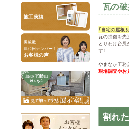
瓦の破
施工実績
「自宅の屋根
瓦の損傷を先
掲載数
とりわけ台風
岸和田ナンバー１！
す！
お客様の声
やまなか工務
現場調査やお
割れ