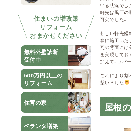
いる状況でし
軒先は風圧の
住まいの増改築
可欠でした。
リフォーム
新しい軒先饅
おまかせください
寧に施工いた
瓦の背面には
無料外壁診断
を実現してお
受付中
加えて、ラバ
500万円以上の
これにより割
整いました
リフォーム
住育の家
屋根
ベランダ増築