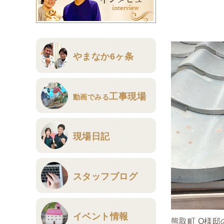
やまなか6ヶ条
工事現場
動画でみる
現場日記
スタッフブログ
イベント情報
熊取町 O様