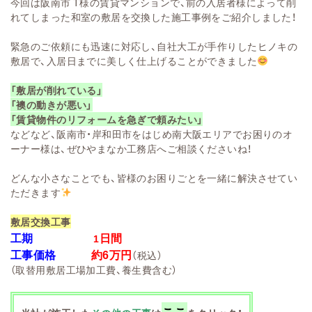
今回は阪南市 T様の賃貸マンションで、前の入居者様によって削
れてしまった和室の敷居を交換した施工事例をご紹介しました！
緊急のご依頼にも迅速に対応し、自社大工が手作りしたヒノキの
敷居で、入居日までに美しく仕上げることができました
「敷居が削れている」
「襖の動きが悪い」
「賃貸物件のリフォームを急ぎで頼みたい」
などなど、阪南市・岸和田市をはじめ南大阪エリアでお困りのオ
ーナー様は、ぜひやまなか工務店へご相談くださいね！
どんな小さなことでも、皆様のお困りごとを一緒に解決させてい
ただきます
敷居交換工事
工期
日間
1
工事価格
約6万円
（税込）
（取替用敷居工場加工費、養生費含む）
ここ