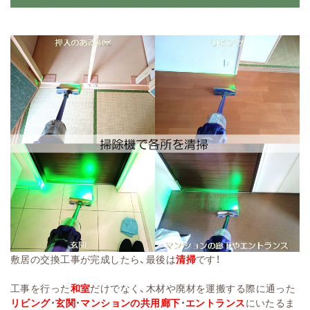
敷居の交換工事が完成したら、最後は
清掃
です！
工事を行った
和室
だけでなく、木材や廃材を運搬する際に通った
リビング
・
玄関
・
マンションの共用廊下
・
エントランス
にいたるま