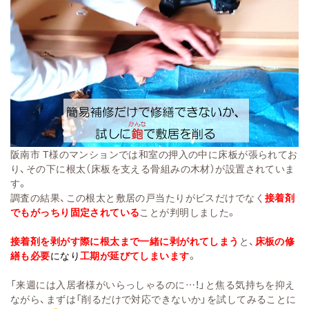
阪南市 T様のマンションでは和室の押入の中に床板が張られてお
り、その下に根太（床板を支える骨組みの木材）が設置されていま
す。
調査の結果、この根太と敷居の戸当たりがビスだけでなく
接着剤
でもがっちり固定されている
ことが判明しました。
接着剤を剥がす際に根太まで一緒に剥がれてしまう
と、
床板の修
繕も必要
になり
工期が延びてしまいます
。
「来週には入居者様がいらっしゃるのに…！」と焦る気持ちを抑え
ながら、まずは「削るだけで対応できないか」を試してみることに