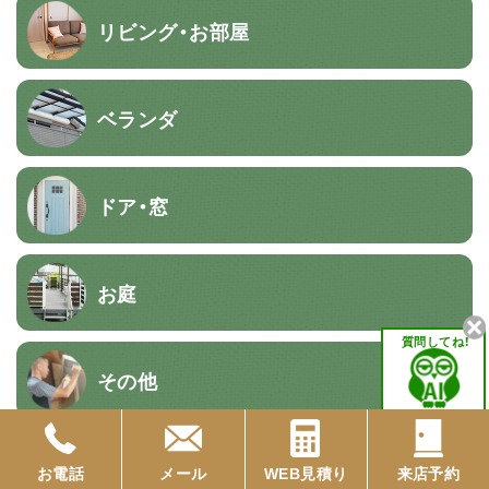
リビング・お部屋
ベランダ
ドア・窓
お庭
質問してね！
その他
お電話
メール
WEB見積り
来店予約
建て替えと