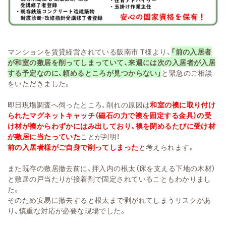
マンションを賃貸経営されている阪南市 T様より、
「前の入居者
が和室の敷居を削ってしまっていて、来週には次の入居者が入居
する予定なのに、頼めるところが見つからない」
と緊急のご相談
をいただきました。
即日現場調査へ伺ったところ、削れの原因は
和室の襖に取り付け
られたマグネットキャッチ（磁石の力で襖を固定する金具）の受
け材が襖からわずかにはみ出しており、襖を閉めるたびに受け材
が敷居に当たっていた
ことが判明！
前の入居者様がご自身で削ってしまった
と考えられます。
また既存の敷居撤去前に、押入内の根太（床を支える下地の木材）
と敷居の戸当たりが接着剤で固定されていることもわかりまし
た。
そのため安易に撤去すると根太まで剥がれてしまうリスクがあ
り、慎重な対応が必要な現場でした。