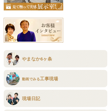
やまなか6ヶ条
工事現場
動画でみる
現場日記