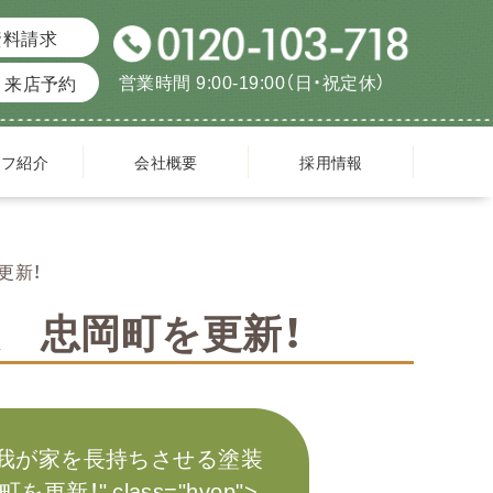
資料請求
営業時間 9:00-19:00（日・祝定休）
来店予約
ッフ紹介
会社概要
採用情報
更新！
 忠岡町を更新！
我が家を長持ちさせる塗装
を更新！" class="hvop">