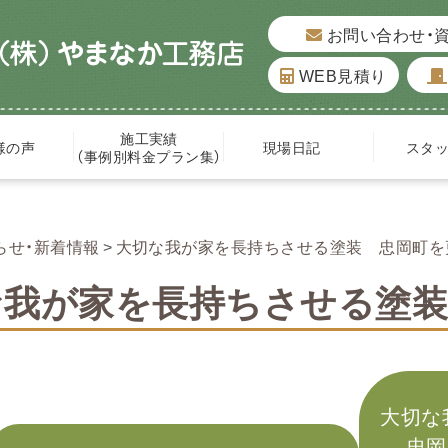
お問い合わせ・
WEB見積り
施工実績
様の声
現場日記
スタ
（事例別料金プラン集）
らせ・新着情報
大切な我が家を長持ちさせる塗装 忠岡町を
な我が家を長持ちさせる塗装
大切な
忠岡町