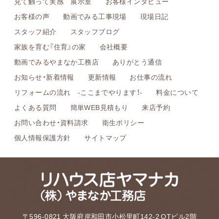
見て触って実感 展示室
お客様インタビュー
お客様の声
動画でみる工事現場
現場日記
スタッフ紹介
スタッフブログ
家族を育む『住育』の家
会社概要
動画でみるやまなか工務店
ありがとう通信
お知らせ・新着情報
更新情報
お仕事の流れ
リフォームの流れ -ここまでやります！-
料金について
よくある質問
簡単WEB見積もり
来店予約
お問い合わせ・資料請求
衛生ポリシー
個人情報保護方針
サイトマップ
〒596-0821 大阪府岸和田市小松里町142-2 OTビル2階