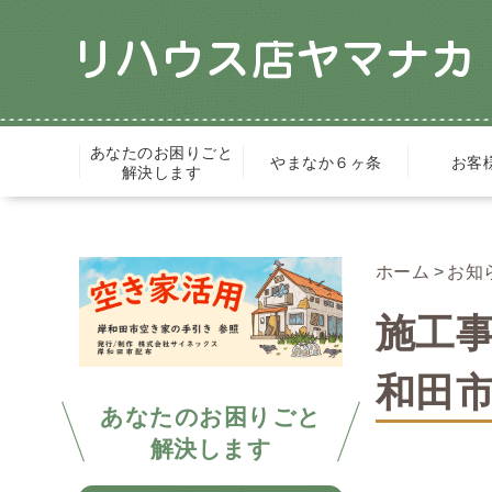
あなたのお困りごと
やまなか６ヶ条
お客
解決します
ホーム
お知
施工
和田
あなたのお困りごと
解決します