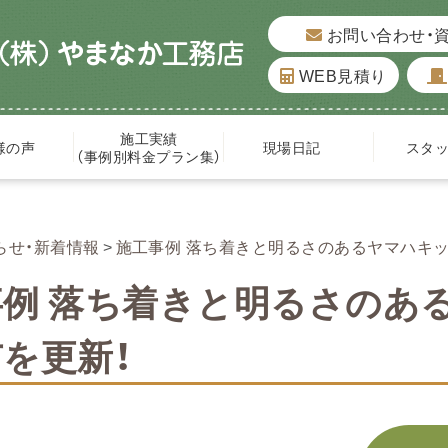
お問い合わせ・
WEB見積り
施工実績
様の声
現場日記
スタ
（事例別料金プラン集）
らせ・新着情報
施工事例 落ち着きと明るさのあるヤマハキ
事例 落ち着きと明るさのあ
市を更新！