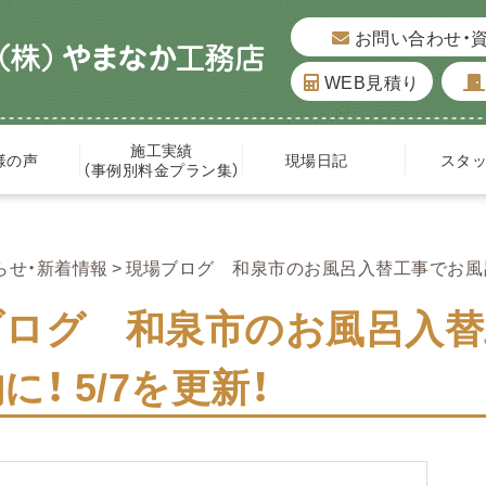
お問い合わせ・
WEB見積り
施工実績
様の声
現場日記
スタ
（事例別料金プラン集）
らせ・新着情報
現場ブログ 和泉市のお風呂入替工事でお風呂場
ブログ 和泉市のお風呂入替
に！ 5/7を更新！