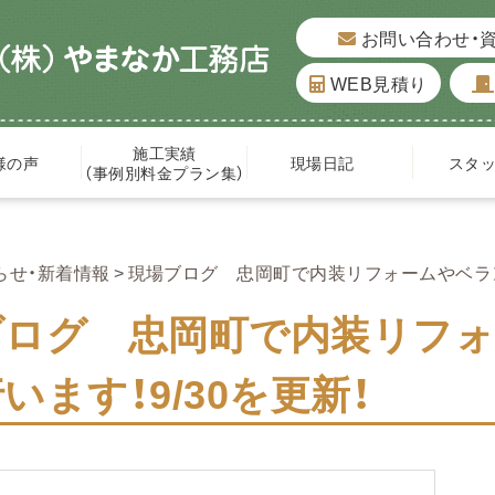
お問い合わせ・
WEB見積り
施工実績
様の声
現場日記
スタ
（事例別料金プラン集）
らせ・新着情報
現場ブログ 忠岡町で内装リフォームやベラン
ブログ 忠岡町で内装リフ
います！9/30を更新！