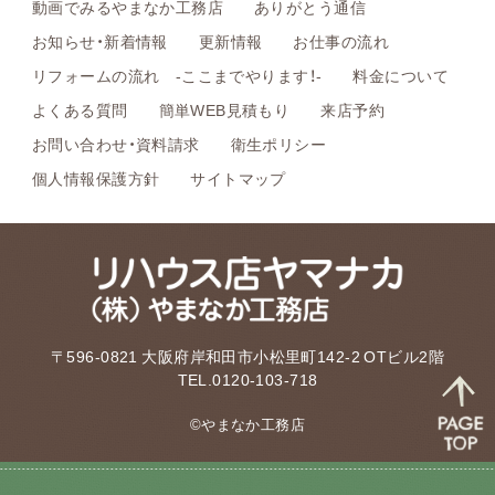
動画でみるやまなか工務店
ありがとう通信
お知らせ・新着情報
更新情報
お仕事の流れ
リフォームの流れ -ここまでやります！-
料金について
よくある質問
簡単WEB見積もり
来店予約
お問い合わせ・資料請求
衛生ポリシー
個人情報保護方針
サイトマップ
〒596-0821 大阪府岸和田市小松里町142-2 OTビル2階
TEL.0120-103-718
©やまなか工務店