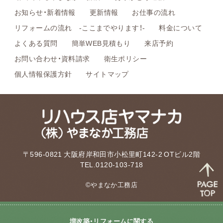
お知らせ・新着情報
更新情報
お仕事の流れ
リフォームの流れ -ここまでやります！-
料金について
よくある質問
簡単WEB見積もり
来店予約
お問い合わせ・資料請求
衛生ポリシー
個人情報保護方針
サイトマップ
〒596-0821 大阪府岸和田市小松里町142-2 OTビル2階
TEL.0120-103-718
©やまなか工務店
増改築・リフォームに関する