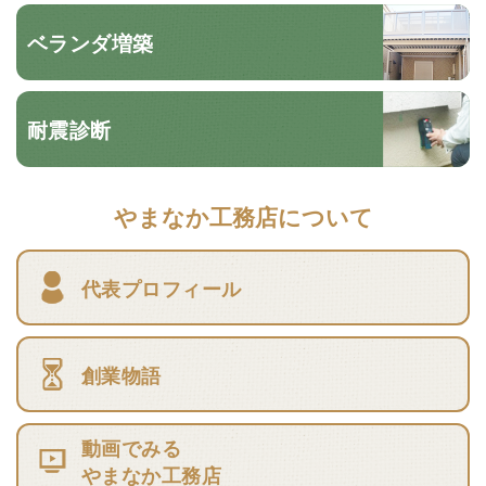
ベランダ増築
耐震診断
やまなか工務店について
代表プロフィール
創業物語
動画でみる
やまなか工務店