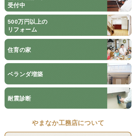
受付中
500万円以上の
リフォーム
住育の家
ベランダ増築
耐震診断
やまなか工務店について