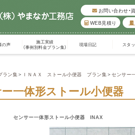
お問い合わせ・
WEB見積り
施工実績
様の声
現場日記
スタ
（事例別料金プラン集）
プラン集
ＩＮＡＸ ストール小便器 プラン集
センサー一
ー一体形ストール小便器 I
センサー一体形ストール小便器 INAX