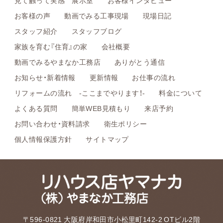
見て触って実感 展示室
お客様インタビュー
お客様の声
動画でみる工事現場
現場日記
スタッフ紹介
スタッフブログ
家族を育む『住育』の家
会社概要
動画でみるやまなか工務店
ありがとう通信
お知らせ・新着情報
更新情報
お仕事の流れ
リフォームの流れ -ここまでやります！-
料金について
よくある質問
簡単WEB見積もり
来店予約
お問い合わせ・資料請求
衛生ポリシー
個人情報保護方針
サイトマップ
〒596-0821 大阪府岸和田市小松里町142-2 OTビル2階