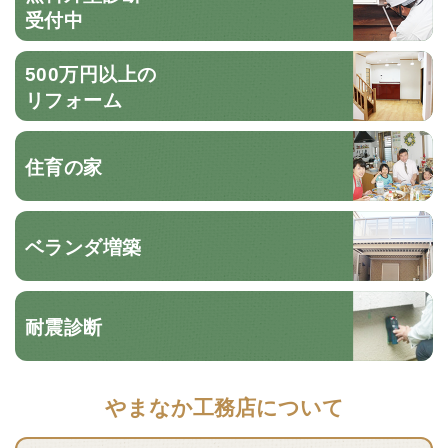
受付中
500万円以上の
リフォーム
住育の家
ベランダ増築
耐震診断
やまなか工務店について