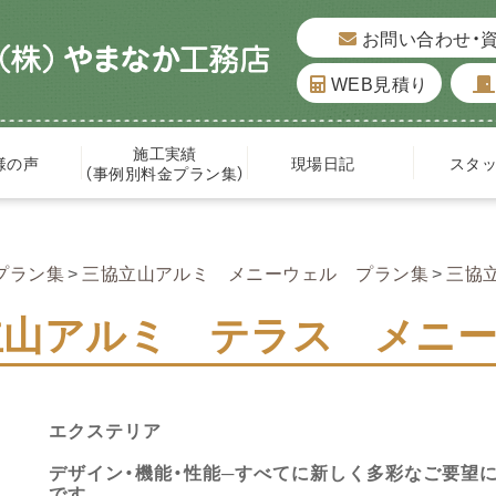
お問い合わせ・
WEB見積り
施工実績
様の声
現場日記
スタ
（事例別料金プラン集）
プラン集
三協立山アルミ メニーウェル プラン集
三協
立山アルミ テラス メニ
エクステリア
デザイン・機能・性能─すべてに新しく多彩なご要望
です。