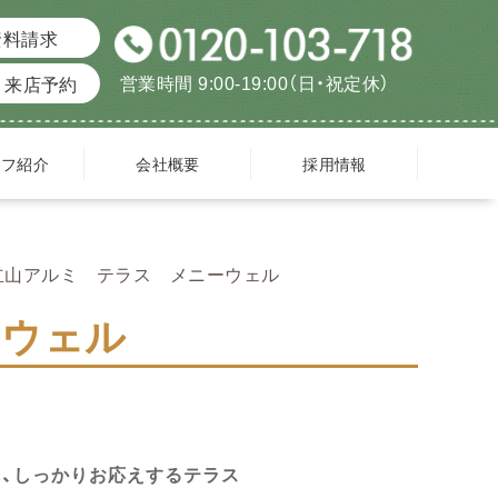
資料請求
営業時間 9:00-19:00（日・祝定休）
来店予約
ッフ紹介
会社概要
採用情報
立山アルミ テラス メニーウェル
ーウェル
に、しっかりお応えするテラス