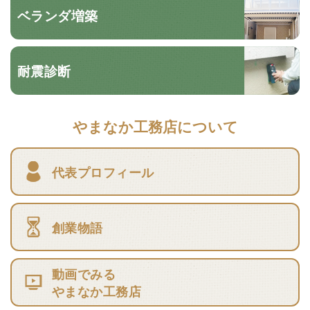
ベランダ増築
耐震診断
やまなか工務店について
代表プロフィール
創業物語
動画でみる
やまなか工務店