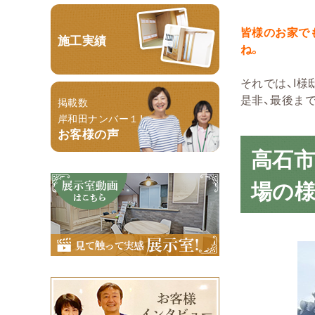
皆様のお家で
施工実績
ね。
それでは、I
是非、最後ま
掲載数
岸和田ナンバー１！
お客様の声
高石市
場の