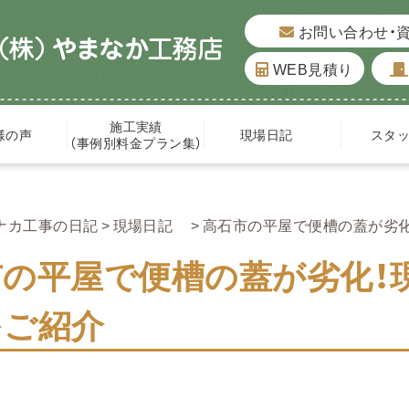
お問い合わせ・
WEB見積り
施工実績
様の声
現場日記
スタ
（事例別料金プラン集）
ナカ工事の日記
現場日記
高石市の平屋で便槽の蓋が劣
市の平屋で便槽の蓋が劣化！
をご紹介