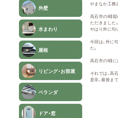
やまなか工務
外壁
高石市のI様邸
ただきました
水まわり
やはり外に匂
今回は、外に
た。
屋根
高石市のI様
リビング・お部屋
それでは、高
是非、最後ま
ベランダ
ドア・窓