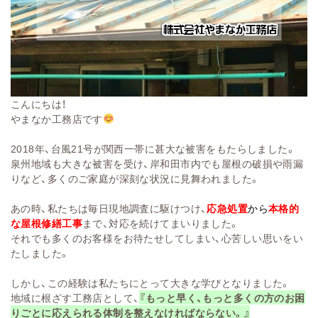
こんにちは！
やまなか工務店です
2018年、台風21号が関西一帯に甚大な被害をもたらしました。
泉州地域も大きな被害を受け、岸和田市内でも屋根の破損や雨漏
りなど、多くのご家庭が深刻な状況に見舞われました。
あの時、私たちは毎日現地調査に駆けつけ、
応急処置
から
本格的
な屋根修繕工事
まで、対応を続けてまいりました。
それでも多くのお客様をお待たせしてしまい、心苦しい思いをい
たしました。
しかし、この経験は私たちにとって大きな学びとなりました。
地域に根ざす工務店として、
『もっと早く、もっと多くの方のお困
りごとに応えられる体制を整えなければならない。』