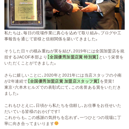
私たちは、毎日の現場作業に真心を込めて取り組み、ブログや工
事報告を通じて皆様と信頼関係を築いてきました。
そうした日々の積み重ねが実を結び、2019年には全国加盟店を統
括するJACOF本部より
【全国優秀加盟店賞 特別賞】
という栄誉を
いただくことができました。
さらに嬉しいことに、2020年と2021年には当店スタッフの小南
が2年連続で
【全国優秀加盟店賞 加盟店スタッフ賞】
を受賞！
東京・六本木ヒルズでの表彰式にて、この名誉ある賞をいただき
ました。
これもひとえに、日頃から私たちを信頼し、お仕事をお任せいた
だいている皆様のおかげです！
これからも、この感謝の気持ちを忘れず、一つひとつの現場に丁
寧に向き合ってまいります