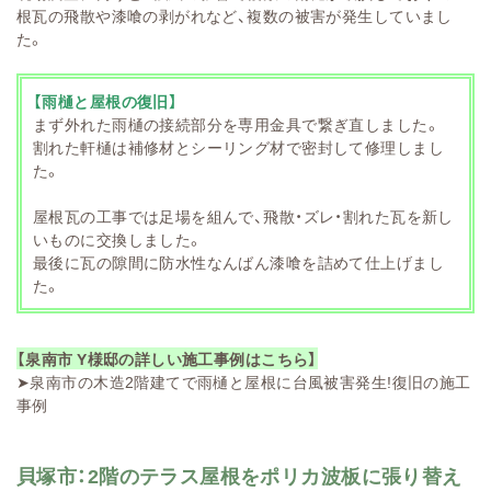
根瓦の飛散や漆喰の剥がれなど、複数の被害が発生していまし
た。
【雨樋と屋根の復旧】
まず外れた雨樋の接続部分を専用金具で繋ぎ直しました。
割れた軒樋は補修材とシーリング材で密封して修理しまし
た。
屋根瓦の工事では足場を組んで、飛散・ズレ・割れた瓦を新し
いものに交換しました。
最後に瓦の隙間に防水性なんばん漆喰を詰めて仕上げまし
た。
【泉南市 Y様邸の詳しい施工事例はこちら】
➤
泉南市の木造2階建てで雨樋と屋根に台風被害発生!復旧の施工
事例
貝塚市：2階のテラス屋根をポリカ波板に張り替え