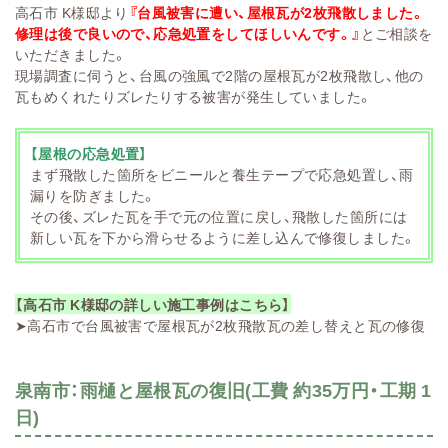
高石市 K様邸より
『台風被害に遭い、屋根瓦が2枚飛散しました。
修理は後で良いので、応急処置をしてほしいんです。』
とご相談を
いただきました。
現場調査に伺うと、台風の強風で2階の屋根瓦が2枚飛散し、他の
瓦もめくれたりズレたりする被害が発生していました。
【屋根の応急処置】
まず飛散した箇所をビニールと養生テープで応急処置し、雨
漏りを防ぎました。
その後、ズレた瓦を手で元の位置に戻し、飛散した箇所には
新しい瓦を下から滑らせるように差し込んで修復しました。
【高石市 K様邸の詳しい施工事例はこちら】
➤
高石市で台風被害で屋根瓦が2枚飛散瓦の差し替えと瓦の修復
泉南市：雨樋と屋根瓦の復旧(工費 約35万円・工期 1
日)