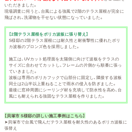
いただきました。
現場調査に伺うと、台風による強風で2階のテラス屋根が完全に
飛ばされ、洗濯物を干せない状態になっていました。
【2階テラス屋根をポリカ波板に張り替え】
S様邸の2階テラス屋根には耐久性と耐衝撃性に優れたポリ
カ波板のブロンズ色を採用しました。
施工は、UVカット処理面を太陽側に向けて波板をテラスの
サイズに合わせてカットし、フレームの片側から順番に張っ
ていきました。
波板は専用のポリカフックで山部分に固定し、隣接する波板
同士は2山半以上重ねることで雨水の侵入を防ぎました。
最後に窓枠周囲にシーリング材を充填して防水性を高め、台
風にも耐えられる強固なテラス屋根を作りました。
【貝塚市 S様邸の詳しい施工事例はこちら】
➤
貝塚市で台風で飛んだテラス屋根を耐久性のあるポリカ波板に
張替え