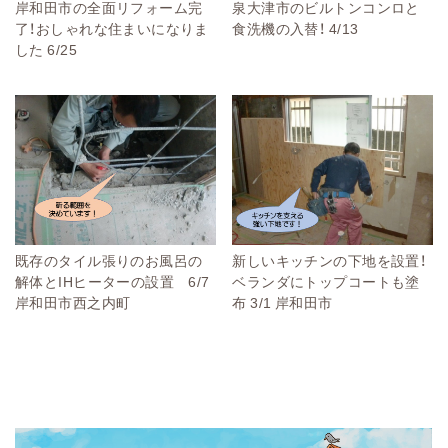
岸和田市の全面リフォーム完
泉大津市のビルトンコンロと
了！おしゃれな住まいになりま
食洗機の入替！ 4/13
した 6/25
既存のタイル張りのお風呂の
新しいキッチンの下地を設置！
解体とIHヒーターの設置 6/7
ベランダにトップコートも塗
岸和田市西之内町
布 3/1 岸和田市