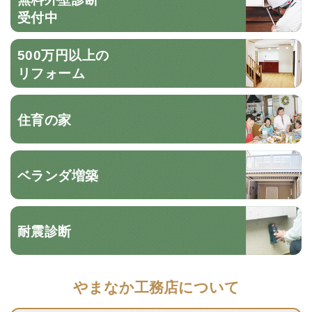
受付中
500万円以上の
リフォーム
住育の家
ベランダ増築
耐震診断
やまなか工務店について