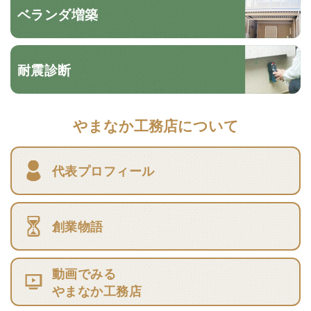
ベランダ増築
耐震診断
やまなか工務店について
代表プロフィール
創業物語
動画でみる
やまなか工務店