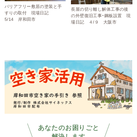
バリアフリー敷居の塗装と手
長屋の切り離し解体工事の後
すりの取付 現場日記
の外壁復旧工事・鋼板設置 現
5/14 岸和田市
場日記 ４/９ 大阪市
あなたのお困りごと
解決します