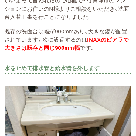
いいよって言われたので心配で・・」
貝塚市のマン
ションにお住いのN様よりご相談をいただき、洗面
台入替工事を行ことになりました。
既存の洗面台は幅が900mmあり、大きな鏡が配置
されています。次に設置するのは
INAXのピアラで
大きさは既存と同じ900mm幅
です。
水を止めて排水管と給水管を外します