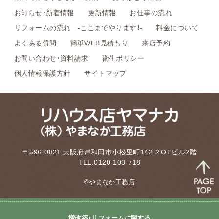
お知らせ・新着情報
更新情報
お仕事の流れ
リフォームの流れ -ここまでやります！-
料金について
よくある質問
簡単WEB見積もり
来店予約
お問い合わせ・資料請求
衛生ポリシー
個人情報保護方針
サイトマップ
〒596-0821 大阪府岸和田市小松里町142-2 OTビル2階
TEL.0120-103-718
©やまなか工務店
増改築・リフォームに関する