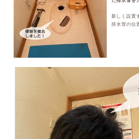
た排水管を
新しく設置
排水管の位