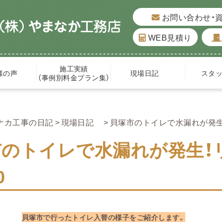
お問い合わせ・
WEB見積り
施工実績
様の声
現場日記
スタ
（事例別料金プラン集）
ナカ工事の日記
現場日記
貝塚市のトイレで水漏れが発生！
市のトイレで水漏れが発生！
0
貝塚市で行ったトイレ入替の様子をご紹介します。