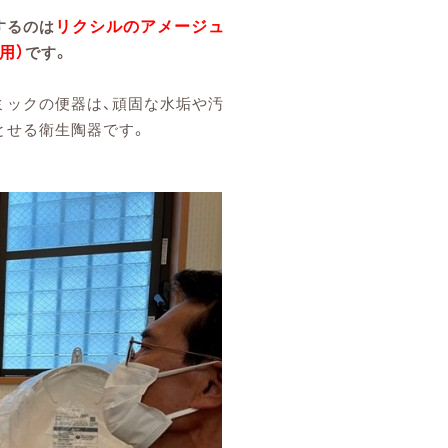
リクシルのアメージュ
するのは
用）
です。
ミックの便器は、頑固な水垢や汚
とせる衛生陶器です。