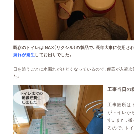
既存のトイレはINAX（リクシル）の製品で、長年大事に使用さ
漏れが発生
してお困りでした。
日を追うごとに水漏れがひどくなっているので、便器が入荷次
た。
工事当日の
工事箇所は
がトイレか
す。また、
るので、ト