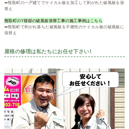
➡
熊取町の一戸建てでケイカル板を加工して剥がれた破風板を張
替え
熊取町のT様邸の破風板張替工事の施工事例はこちら
➡
熊取町で剥がれ落ちた破風板を不燃性のケイカル板の破風板に
張替え
屋根の修理は私たちにお任せ下さい！