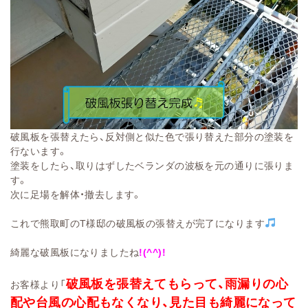
破風板を張替えたら、反対側と似た色で張り替えた部分の塗装を
行ないます。
塗装をしたら、取りはずしたベランダの波板を元の通りに張りま
す。
次に足場を解体・撤去します。
これで熊取町のT様邸の破風板の張替えが完了になります
綺麗な破風板になりましたね
!(^^)!
破風板を張替えてもらって、雨漏りの心
お客様より「
配や台風の心配もなくなり、見た目も綺麗になって