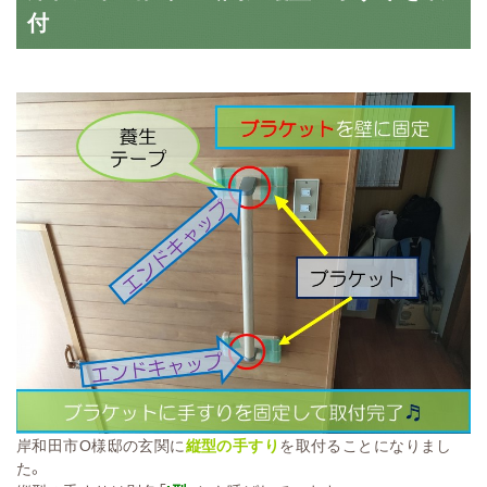
付
岸和田市O様邸の玄関に
縦型の手すり
を取付ることになりまし
た。