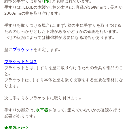
縦型の手すりは別名「
I型
」とも呼ばれています。
手すりは、LIXILの木製で、棒の太さは、直径が35
Φmm
で、長さが
2000mmの物を取り付けます。
手すりを取りつける場合は、まず、壁の中に手すりを取りつける
ためのしっかりとした下地があるかどうかの確認を行います。
下地の状況によっては補強材が必要になる場合があります。
壁に
ブラケット
を固定します。
ブラケットとは？
ブラケットとは、手すりを壁に取り付けるための金具や部品のこ
と。
ブラケットは、手すり本体と壁を繋ぐ役割をする重要な部材にな
ります。
次に手すりをブラケットに取り付けます。
手すりの部分は、
水平器
を使って、歪んでいないかの確認を行う
必要があります。
水平器とは？