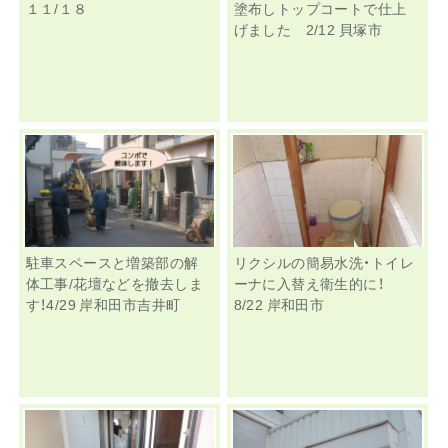
１１/１８
塗布しトップコートで仕上
げました 2/12 貝塚市
駐車スペースと増築部の解
リクシルの簡易水洗・トイレ
体工事/花壇などを撤去しま
ーナに入替え衛生的に！
す！4/29 岸和田市吉井町
8/22 岸和田市