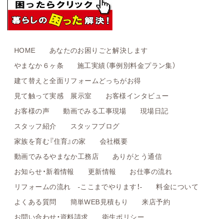
HOME
あなたのお困りごと解決します
やまなか６ヶ条
施工実績（事例別料金プラン集）
建て替えと全面リフォームどっちがお得
見て触って実感 展示室
お客様インタビュー
お客様の声
動画でみる工事現場
現場日記
スタッフ紹介
スタッフブログ
家族を育む『住育』の家
会社概要
動画でみるやまなか工務店
ありがとう通信
お知らせ・新着情報
更新情報
お仕事の流れ
リフォームの流れ -ここまでやります！-
料金について
よくある質問
簡単WEB見積もり
来店予約
お問い合わせ・資料請求
衛生ポリシー