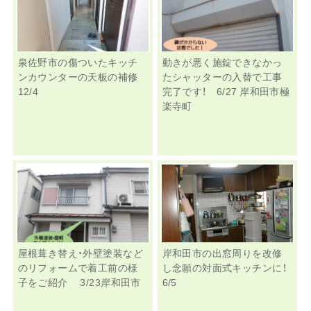
泉佐野市の傷ついたキッチ
動きが悪く施錠できなかっ
ンカウンターの天板の補修
たシャッターの入替で工事
12/4
完了です！ 6/27 岸和田市極
楽寺町
屋根葺き替え・外壁塗装など
岸和田市の出窓周りを改修
のリフォームで着工前の様
し念願の対面式キッチンに！
子をご紹介 3/23岸和田市
6/5