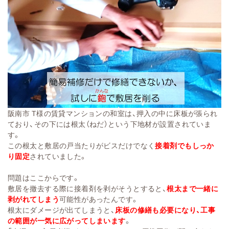
阪南市 T様の賃貸マンションの和室は、
押入の中に床板が張
られ
ており、その下には根太
（ねだ）という下地材
が設置されていま
す。
この根太と敷居の戸当たりがビスだけで
なく
接着剤でもしっか
り
固定
されてい
まし
た。
問題はここからです。
敷居を撤去する際に接着剤を剥がそうとすると、
根太まで一緒に
剥がれてしまう
可能性があったんです。
根太にダメージが出てしまうと、
床板の修繕も必要になり、工事
の範囲が一気に広がってしまいます
。