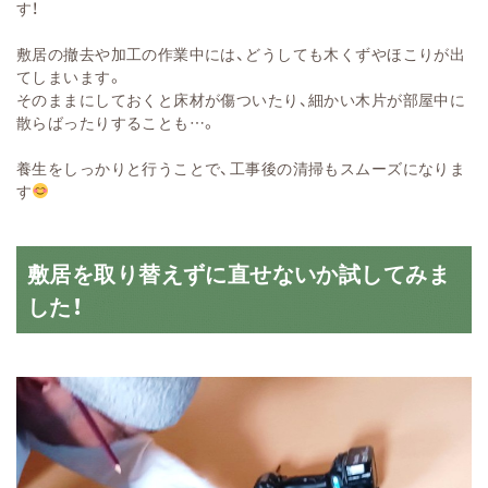
す！
敷居の撤去や加工の作業中には、どうしても木
くずやほこりが出
てしま
います。
そのままに
しておくと床材が傷つ
いたり、細かい木片が部
屋中に
散らばったりするこ
とも…。
養生をしっかりと行
うことで、工事後の清掃
もスムーズにな
りま
す
敷居を取り替えずに直せないか試してみま
した！