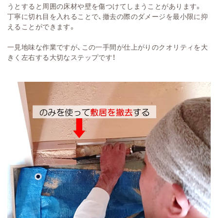
うとすると周囲の床材や壁を傷つ
けてしまうことがあります。
丁寧に切れ目を入れることで、撤去の際のダメージを最小限
に抑
えることができます。
一見地味な作業
ですが、この一手間が仕上が
りのクオリティを大
きく左右す
る大切なステップです！