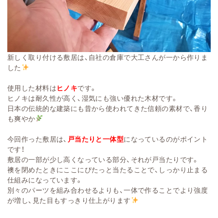
新しく取り付ける敷居は、自社の倉庫で大工さんが一から作りま
した
使用した材料は
ヒノキ
です。
ヒノキは耐久性が高く、湿気にも強い優れた木材です。
日本の伝統的な建築にも昔から使われてきた信頼の素材で、香り
も爽やか
今回作った敷居は、
戸当たりと一体型
になっているのがポイント
です！
敷居の一部が少し高くなっている部分、それが戸当たりです。
襖を閉めたときにここにぴたっと当たることで、しっかり止まる
仕組みになっています。
別々のパーツを組み合わせるよりも、一体で作ることでより強度
が増し、見た目もすっきり仕上がります