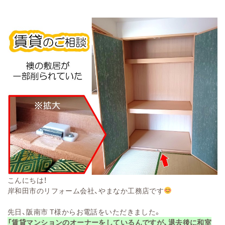
こ
んにちは！
岸和田市のリフォ
ーム会社、やまなか工務店
です
先日
、阪南市
T様からお電話
をいただきました
。
「賃貸マ
ンションのオーナー
をしているんですが
、退去後に和室