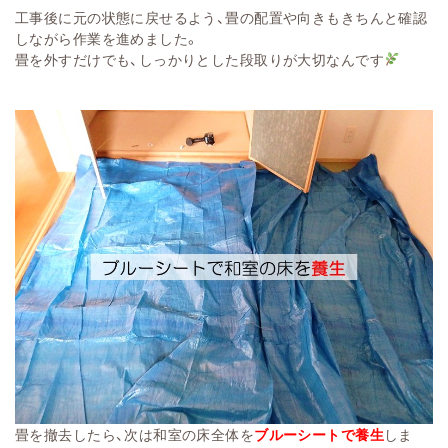
工事後に元の状態に戻せる
よう、畳の配置や向きもきちんと確認
しながら作業を進めました。
畳を外すだけでも、し
っかりとした段取りが大切なんです
畳を撤去したら、次は和
室の床全体を
ブルーシートで養生
しま