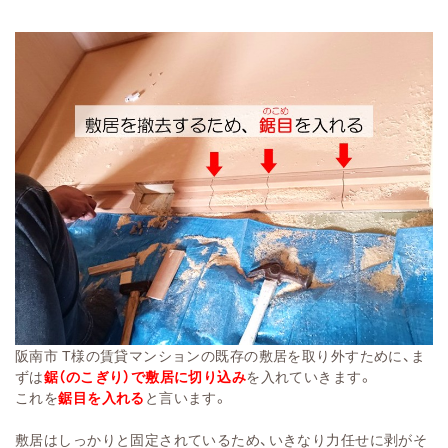
阪南市 T様の賃貸マンションの既存の敷居
を取り外すために、ま
ずは
鋸（のこぎり）で敷居に切り込み
を入れていきます。
これを
鋸目を入れる
と言います。
敷居はし
っかりと固定されているため、いきなり力任せに剥がそ