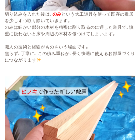
切り込
みを入れた後は、
のみ
という大工道具を使って
既存の敷居
を少しずつ
取り除いていきます。
のみ
は細かい部分の木材を精
密に削り取るのに適し
た道具で、慎
重に扱わ
ないと床や周辺の木材を
傷つけてしまいます。
職
人の技術と経験がもの
をいう場面です。
焦らず
、丁寧に。この積み重ねが
、長く快適に使えるお部屋づ
くり
につながります