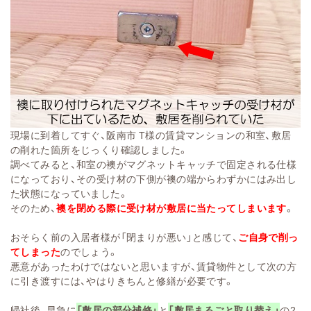
現場に到
着してすぐ、阪南市 T様の賃貸マンションの和室、敷居
の削れ
た箇所をじっくり確認しま
した。
調べてみると、
和室の襖がマグネットキ
ャッチで固定され
る仕様
になってお
り、その受け材の下側が襖の
端からわずかにはみ出
し
た状態になっていま
した。
そのため、
襖を
閉める際に受け材が
敷居に当たって
しまい
ます
。
おそら
く前の入居者様が「閉
まりが悪い」と感じて、
ご
自身で削っ
てしまっ
た
のでしょう。
悪意が
あったわけではないと
思いますが、賃貸物件とし
て次の方
に引き渡すに
は、やはりきちんと修
繕が必要です。
帰社後、早急
に
「敷居の部分補修
」
と
「敷居まるごと
取り替え」
の2