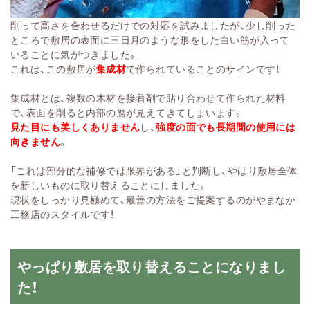
削って高さを合わせるだけでの対応を試みましたが、少し削った
ところで敷居の表面に三日月の
ような形をした白い筋が入って
いることに気がつきました。
これは、この敷居が
集成材
で作られていることのサ
インです！
集成材とは、複数の木材を接着剤で貼り合わせて作られた材料
で、表面を削ると内
部の層が見えてきてしまいます。
見た目にも美しくありませ
ん
し、
強度の面でも長期間の使用には
向
きません
。
「これは
部分的な補修では限界がある」と判
断し、やはり敷居全体
を新しいものに取り替えるこ
とにしました。
現状をし
っかり見極めて、最善
の方法をご提案するの
がやまなか
工務店のスタイルです！
やっぱり敷居を取り替えることになりまし
た！