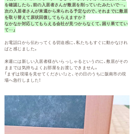
を確認したら、前の
入居者さんが敷居を削っ
ていたみたいで…。
次
の入居者さんが来週か
ら来られる予定なので
、それまでに敷居
を取り替えて原状回復してもらえ
ますか？
なかなか対応してもらえる会社が見つからなくて
、困り果
ててい
て…」
お電話口から伝
わってくる切迫
感に、私たちもす
ぐに動かなけれ
ばと感じました。
来週には新しい
入居者様がい
らっしゃるとい
うのに、敷居
がその
ままで
は気持ちよく
お部屋をお渡し
できません。
「
まずは現場を見
せてください！
」と、その日のうちに
阪南市の
現
場へ急行しま
した！