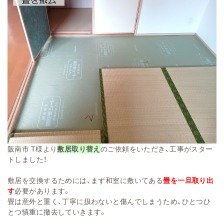
阪南市 T様より
敷居取り替え
のご依
頼をいただき、
工事がス
ター
トしました！
敷居を交換
するためには、まず
和室に敷いてある
畳
を一旦取り出
す
必要があり
ます。
畳は意外と重く、
丁寧に扱わない
と傷んでしまうため、ひとつひ
とつ慎重に撤去していきます。