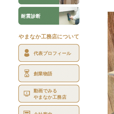
耐震診断
やまなか工務店について
代表プロフィール
創業物語
動画でみる
やまなか工務店