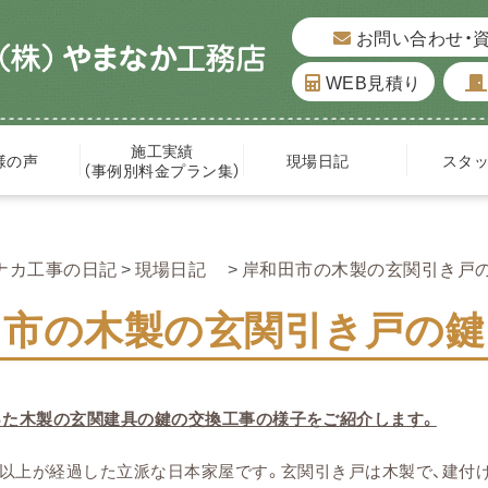
お問い合わせ・
WEB見積り
施工実績
様の声
現場日記
スタ
（事例別料金プラン集）
ナカ工事の日記
現場日記
岸和田市の木製の玄関引き戸の鍵
市の木製の玄関引き戸の鍵を
った木製の玄関建具の鍵の交換工事の様子をご紹介します。
年以上が経過した立派な日本家屋です。玄関引き戸は木製で、建付