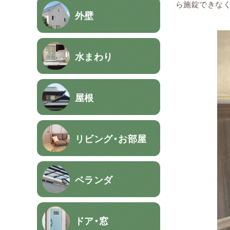
ら施錠できな
外壁
水まわり
屋根
リビング・お部屋
ベランダ
ドア・窓