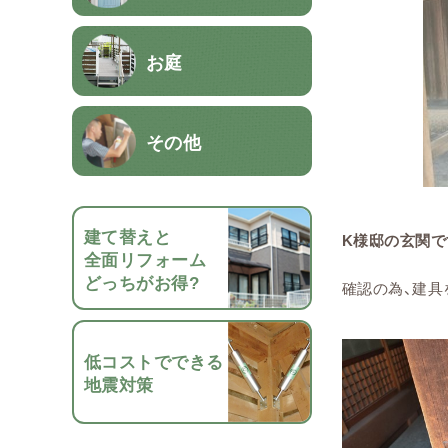
お庭
その他
建て替えと
K様邸の玄関で
全面リフォーム
どっちがお得?
確認の為、建
低コストでできる
地震対策