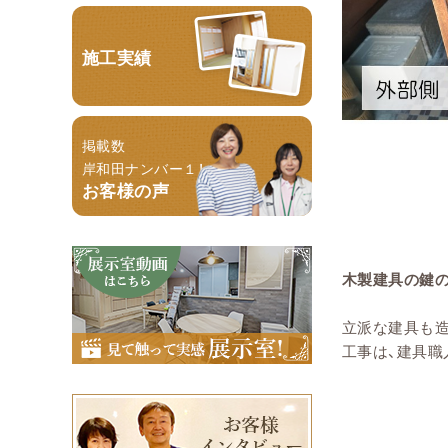
施工実績
掲載数
岸和田ナンバー１！
お客様の声
木製建具の鍵
立派な建具も
工事は、建具職