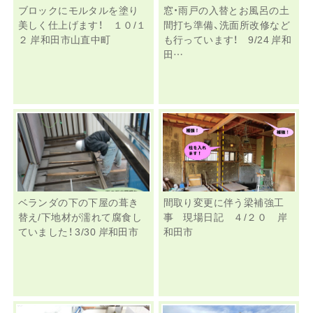
ブロックにモルタルを塗り
窓・雨戸の入替とお風呂の土
美しく仕上げます！ １０/１
間打ち準備、洗面所改修など
２ 岸和田市山直中町
も行っています！ 9/24 岸和
田…
ベランダの下の下屋の葺き
間取り変更に伴う梁補強工
替え/下地材が濡れて腐食し
事 現場日記 ４/２０ 岸
ていました！ 3/30 岸和田市
和田市