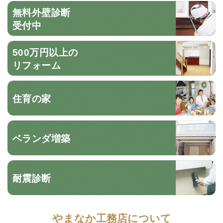
無料外壁診断
受付中
500万円以上の
リフォーム
住育の家
ベランダ増築
耐震診断
やまなか工務店について