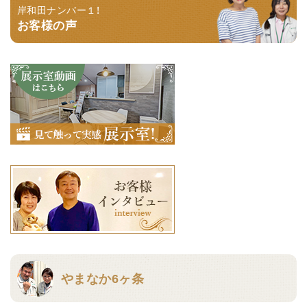
岸和田ナンバー１！
お客様の声
やまなか6ヶ条