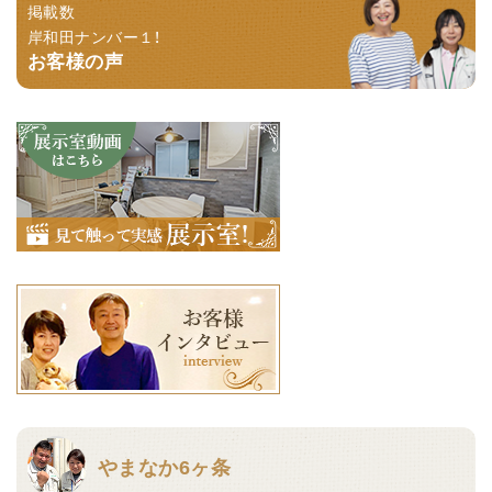
掲載数
岸和田ナンバー１！
お客様の声
やまなか6ヶ条