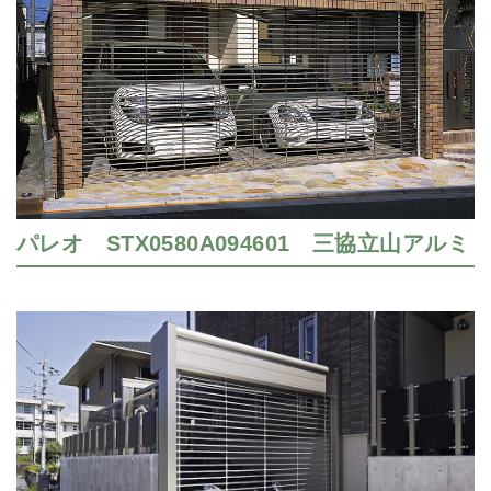
パレオ STX0580A094601 三協立山アルミ