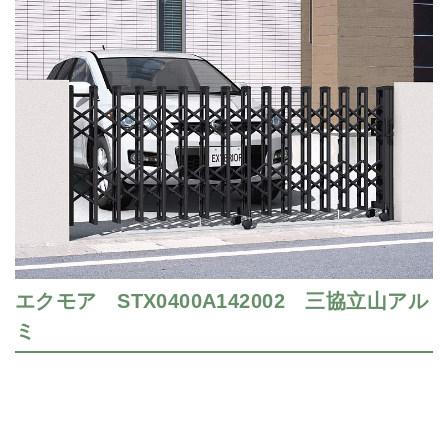
エクモア STX0400A142002 三協立山アル
ミ