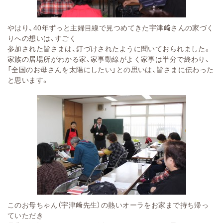
やはり、40年ずっと主婦目線で見つめてきた宇津﨑さんの家づく
りへの想いは、すごく
参加された皆さまは、釘づけされたように聞いておられました。
家族の居場所がわかる家、家事動線がよく家事は半分で終わり、
「全国のお母さんを太陽にしたい」との思いは、皆さまに伝わった
と思います。
このお母ちゃん（宇津﨑先生）の熱いオーラをお家まで持ち帰っ
ていただき