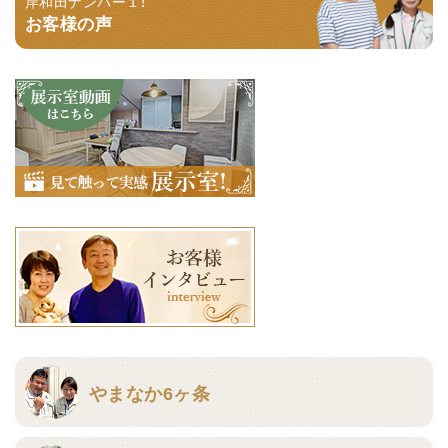
岸和田ナンバー１！
お客様の声
やまなか6ヶ条