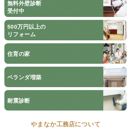
無料外壁診断
受付中
500万円以上の
リフォーム
住育の家
ベランダ増築
耐震診断
やまなか工務店について