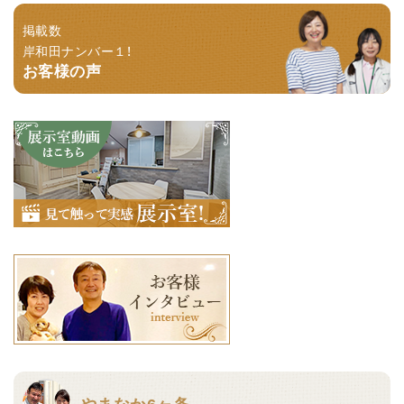
掲載数
岸和田ナンバー１！
お客様の声
やまなか6ヶ条