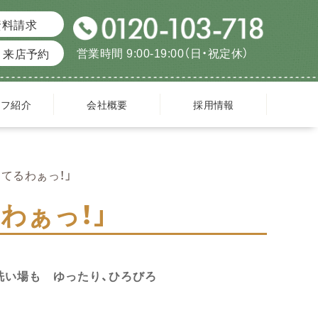
資料請求
営業時間 9:00-19:00（日・祝定休）
来店予約
ッフ紹介
会社概要
採用情報
てるわぁっ！」
わぁっ！」
洗い場も ゆったり、ひろびろ