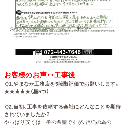
お客様のお声・・
工事後
Ｑ
1.
やまなか工務店を
5
段階評価でお願いします。
★★★★★（星5つ）
Ｑ
2
.
当初、工事を依頼する会社に
どんなことを期待
されていましたか？
やっぱり安くは一番の希望ですが、補強の為の